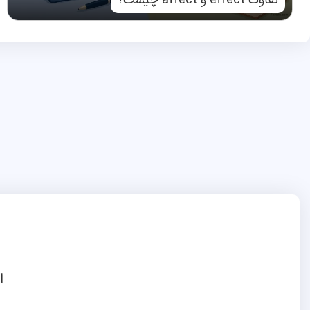
تفاوت effect و affect چیست؟
ا