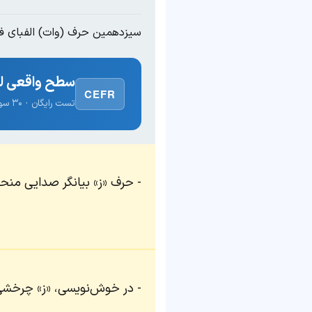
سیزدهمین حرف (وات) الفبای ف
سطح واقعی لغ
CEFR
تست رایگان · ۳۰ سوال · نتیجه فوری
حرف «ز» بیانگر صدایی منحص
در خوش‌نویسی، «ز» چرخشی 