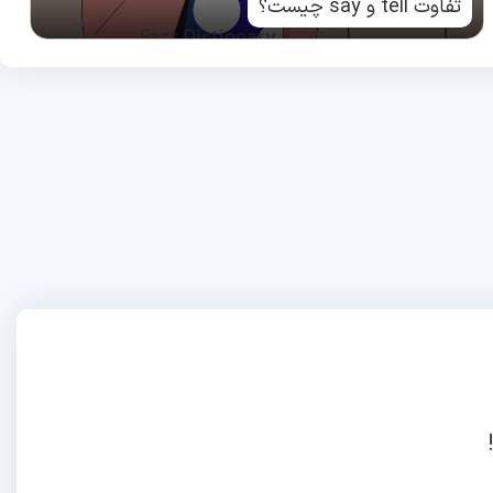
تفاوت tell و say چیست؟