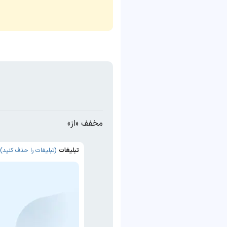
مخفف «از»
تبلیغات
(تبلیغات را حذف کنید)