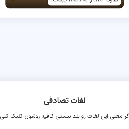
تفاوت error و mistake چیست؟
لغات تصادفی
گر معنی این لغات رو بلد نیستی کافیه روشون کلیک کنی!