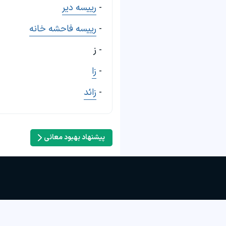
-
رییسه دیر
-
رییسه فاحشه خانه
- ز
-
زا
-
زائد
پیشنهاد بهبود معانی