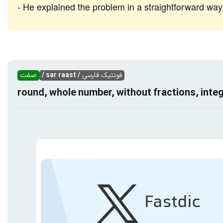
He explained the problem in a straightforward way
فونتیک فارسی
/ sar raast /
صفت
round, whole number, without fractions, inte