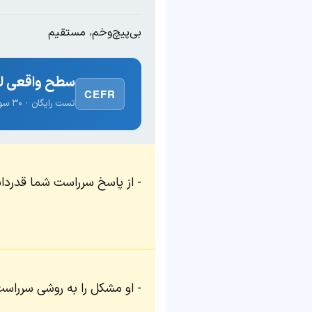
بی‌پیچ‌وخم، مستقیم
سطح واقعی لغ
CEFR
تست رایگان · ۳۰ سوال · نتیجه فوری
از پاسخ سرراست شما قدردان
او مشکل را به روشی سرراس