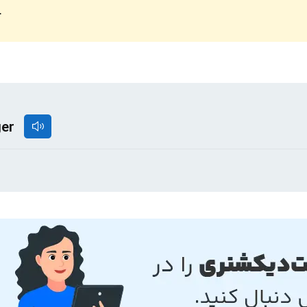
.
ger