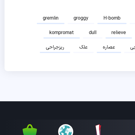
gremlin
groggy
H-bomb
kompromat
dull
relieve
ی
عصاره
علک
ریزجراحی