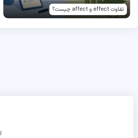
تفاوت effect و affect چیست؟
ا