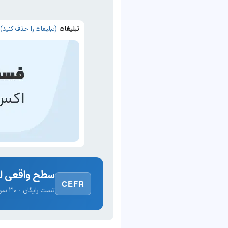
تبلیغات
(تبلیغات را حذف کنید)
سطح واقعی لغ
CEFR
تست رایگان · ۳۰ سوال · نتیجه فوری