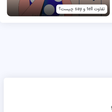
تفاوت tell و say چیست؟