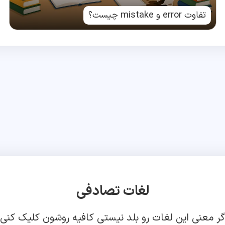
تفاوت error و mistake چیست؟
لغات تصادفی
گر معنی این لغات رو بلد نیستی کافیه روشون کلیک کنی!