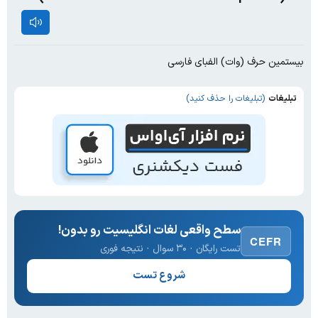
بیستمین حرف (وات) الفبای فارسی
تبلیغات
(تبلیغات را حذف کنید)
سطح واقعی لغات انگلیسیت رو بدون!
CEFR
تست رایگان · ۳۰ سوال · نتیجه فوری
شروع تست