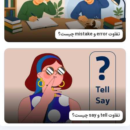
تفاوت error و mistake چیست؟
تفاوت tell و say چیست؟