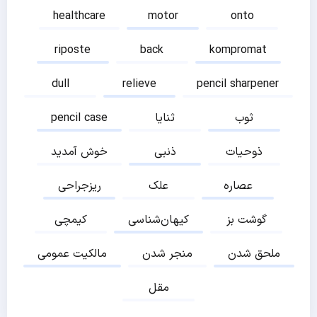
healthcare
motor
onto
riposte
back
kompromat
dull
relieve
pencil sharpener
ثوب
ثنایا
pencil case
ذوحیات
ذنبی
خوش آمدید
عصاره
علک
ریزجراحی
گوشت بز
کیهان‌شناسی
کیمچی
ملحق شدن
منجر شدن
مالکیت عمومی
مقل