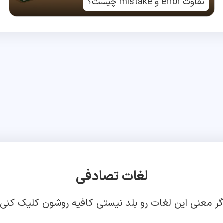
تفاوت error و mistake چیست؟
لغات تصادفی
گر معنی این لغات رو بلد نیستی کافیه روشون کلیک کنی!