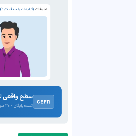
تبلیغات
(تبلیغات را حذف کنید)
سطح واقعی لغ
CEFR
تست رایگان · ۳۰ سوال · نتیجه فوری