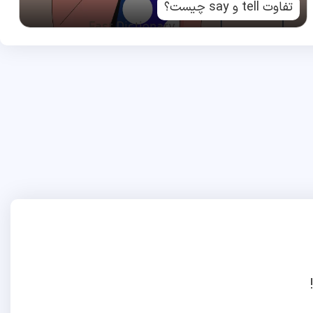
تفاوت tell و say چیست؟