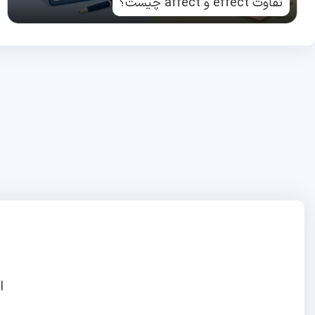
تفاوت effect و affect چیست؟
ا