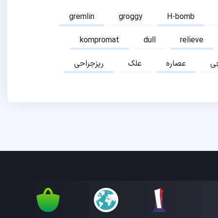
gremlin
groggy
H-bomb
kompromat
dull
relieve
ی
عصاره
علک
ریزجراحی