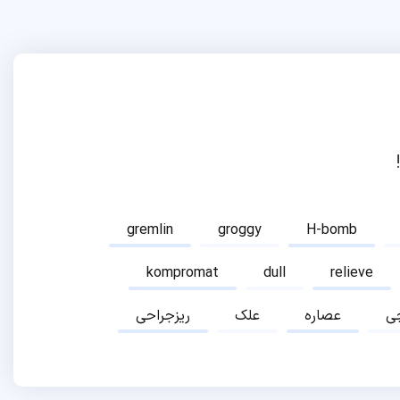
gremlin
groggy
H-bomb
kompromat
dull
relieve
ی
عصاره
علک
ریزجراحی