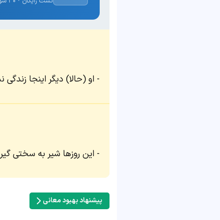
تست رایگان · ۳۰ سوال · نتیجه فوری
او (حالا) دیگر اینجا زندگی ن
این روزها شیر به سختی گیر 
پیشنهاد بهبود معانی