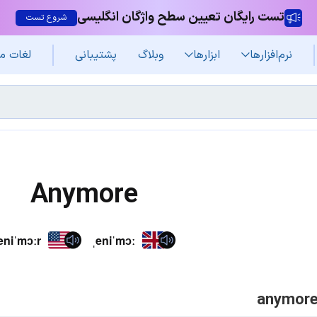
تست رایگان تعیین سطح واژگان انگلیسی
شروع تست
نرم‌افزار‌ها
ابزارها
وبلاگ
پشتیبانی
لغات م
Anymore
eniˈmɔːr
ˌeniˈmɔː