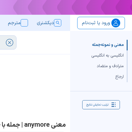
ورود یا ثبت‌نام
دیکشنری
مترجم
معنی و نمونه‌جمله
انگلیسی به انگلیسی
مترادف و متضاد
ارجاع
ترتیب نمایش نتایج
معنی anymore | جمله با anymore