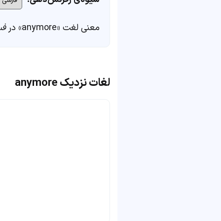
معنی لغت «anymore» در
فس
لغات نزدیک anymore