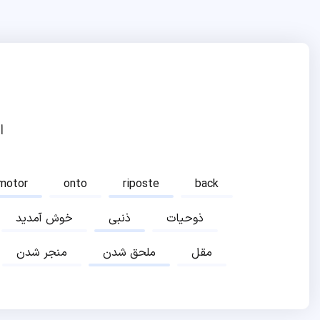
ا
motor
onto
riposte
back
ذوحیات
ذنبی
خوش آمدید
مقل
ملحق شدن
منجر شدن