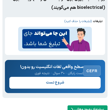
(bioelectrical هم می‌گویند)
تبلیغات
(تبلیغات را حذف کنید)
سطح واقعی لغات انگلیسیت رو بدون!
CEFR
تست رایگان · ۳۰ سوال · نتیجه فوری
شروع تست
پیشنهاد بهبود معانی