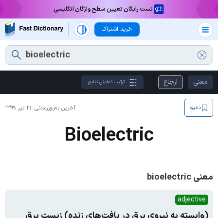
تست رایگان تعیین سطح واژگان انگلیسی
خرید اشتراک
معنی
ارجاع
ترتیب نمایش نتایج
آخرین به‌روزرسانی:
۲۱ تیر ۱۳۹۹
ذخیره
Bioelectric
معنی bioelectric
adjective
(وابسته به نیروی برق در بافت‌های زنده) زیست برق