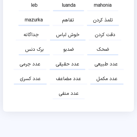
leb
luanda
mahonia
تلمذ کردن
تفاهم
mazurka
دقت کردن
خوش لباس
جداگانه
ضحک
ضدبو
برک دنس
عدد طبیعی
عدد حقیقی
عدد جرمی
عدد مکمل
عدد مضاعف
عدد کسری
عدد منفی