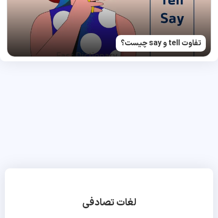
تفاوت tell و say چیست؟
لغات تصادفی