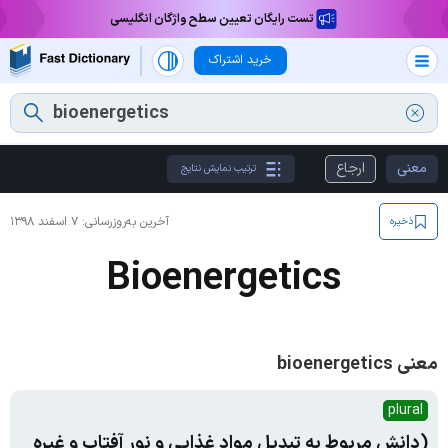
تست رایگان تعیین سطح واژگان انگلیسی
خرید اشتراک
معنی
ارجاع
ترتیب نمایش نتایج
آخرین به‌روزرسانی:
۷ اسفند ۱۳۹۸
ذخیره
Bioenergetics
معنی bioenergetics
plural
(دانش مربوط به تبدیل مواد غذایی و نور آفتاب و غیره