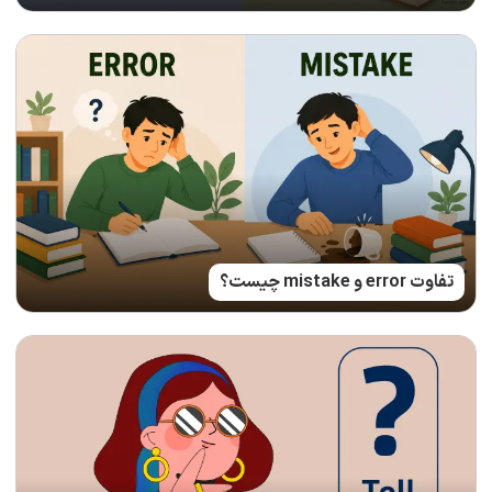
تفاوت error و mistake چیست؟