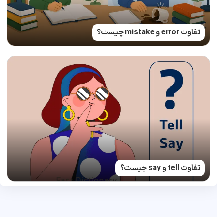
تفاوت error و mistake چیست؟
تفاوت tell و say چیست؟