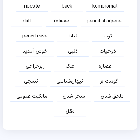
riposte
back
kompromat
dull
relieve
pencil sharpener
ثوب
ثنایا
pencil case
ذوحیات
ذنبی
خوش آمدید
عصاره
علک
ریزجراحی
گوشت بز
کیهان‌شناسی
کیمچی
ملحق شدن
منجر شدن
مالکیت عمومی
مقل