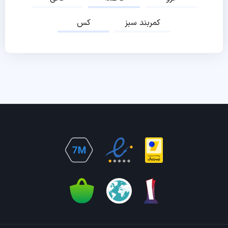
کمربند سبز
کس