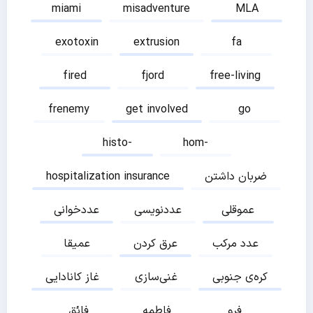
miami
misadventure
MLA
exotoxin
extrusion
fa
fired
fjord
free-living
frenemy
get involved
go
histo-
hom-
ضربان داشتن
hospitalization insurance
عموقلی
عددنویسی
عددخوانی
عدد مرکب
عرق کردن
عمیقا
کره‌ی جنوبی
غنی‌سازی
غاز کانادایی
فرو
فاطمه
فائق