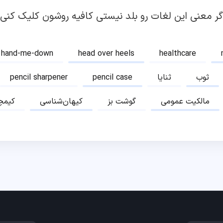
گر معنی این لغات رو بلد نیستی کافیه روشون کلیک کنی!
hand-me-down
head over heels
healthcare
ثوب
ثنایا
pencil case
pencil sharpener
مالکیت عمومی
گوشت بز
کیهان‌شناسی
کیمچ