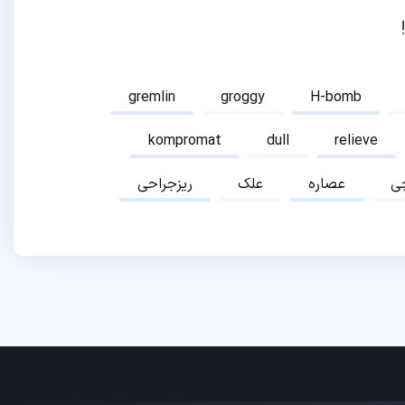
gremlin
groggy
H-bomb
kompromat
dull
relieve
ی
عصاره
علک
ریزجراحی