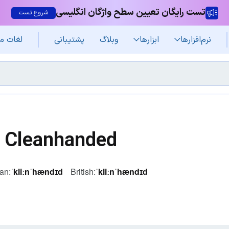
تست رایگان تعیین سطح واژگان انگلیسی
شروع تست
نرم‌افزار‌ها
ابزارها
وبلاگ
پشتیبانی
لغات م
Cleanhanded
an:
ˈkliːnˈhændɪd
British:
ˈkliːnˈhændɪd