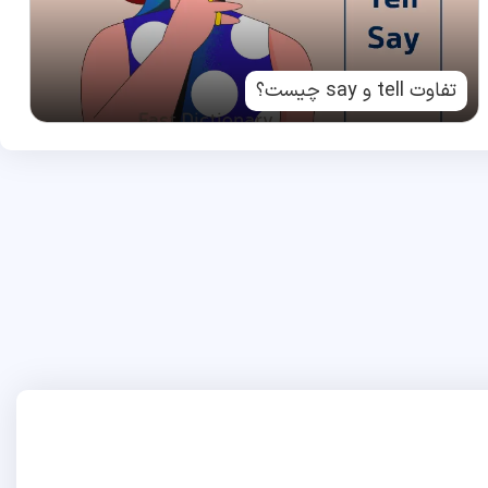
تفاوت tell و say چیست؟