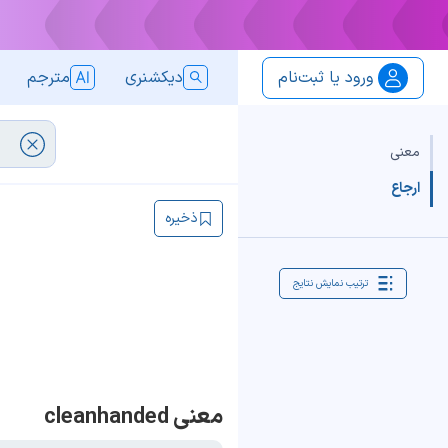
ورود یا ثبت‌نام
دیکشنری
مترجم
معنی
ارجاع
ذخیره
ترتیب نمایش نتایج
معنی cleanhanded