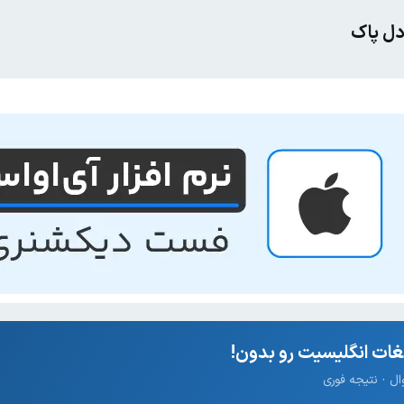
دل پاک
ات انگلیسیت رو بدون!