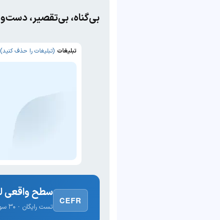
بی‌گناه، بی‌تقصیر، دست‌و
تبلیغات
(تبلیغات را حذف کنید)
سطح واقعی لغ
CEFR
تست رایگان · ۳۰ سوال · نتیجه فوری