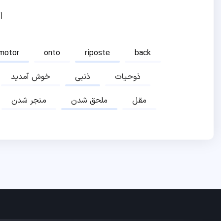
ا
motor
onto
riposte
back
ذوحیات
ذنبی
خوش آمدید
مقل
ملحق شدن
منجر شدن