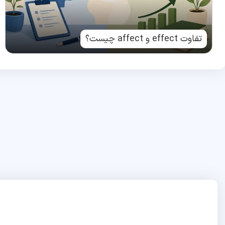
تفاوت effect و affect چیست؟