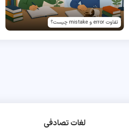
تفاوت error و mistake چیست؟
لغات تصادفی