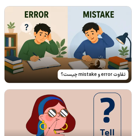
تفاوت error و mistake چیست؟