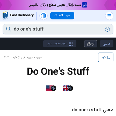
تست رایگان تعیین سطح واژگان انگلیسی
خرید اشتراک
معنی
ارجاع
ترتیب نمایش نتایج
آخرین به‌روزرسانی:
۶ خرداد ۱۴۰۲
ذخیره
Do One's Stuff
معنی do one's stuff