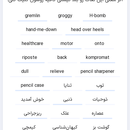
gremlin
groggy
H-bomb
hand-me-down
head over heels
healthcare
motor
onto
riposte
back
kompromat
dull
relieve
pencil sharpener
ثوب
ثنایا
pencil case
ذوحیات
ذنبی
خوش آمدید
عصاره
علک
ریزجراحی
گوشت بز
کیهان‌شناسی
کیمچی