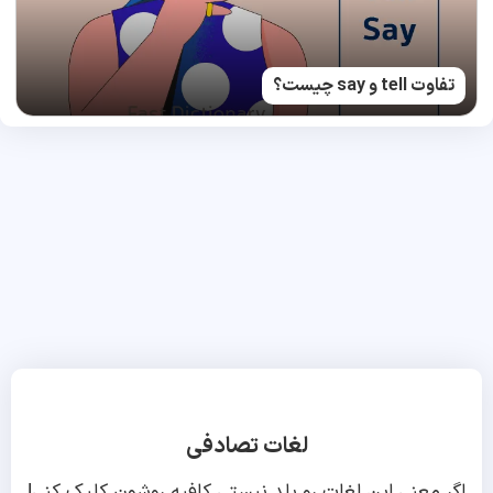
تفاوت tell و say چیست؟
لغات تصادفی
اگر معنی این لغات رو بلد نیستی کافیه روشون کلیک کنی!