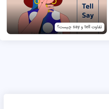
تفاوت tell و say چیست؟