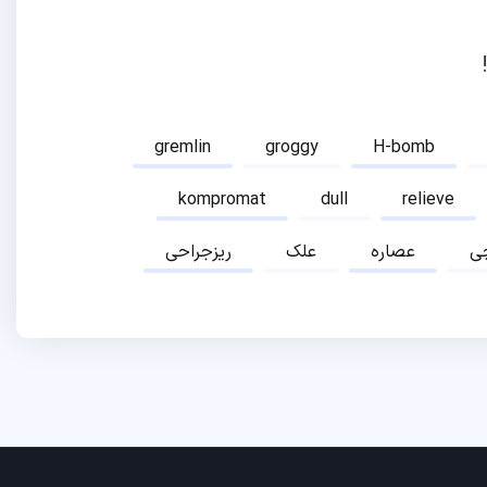
gremlin
groggy
H-bomb
kompromat
dull
relieve
ی
عصاره
علک
ریزجراحی