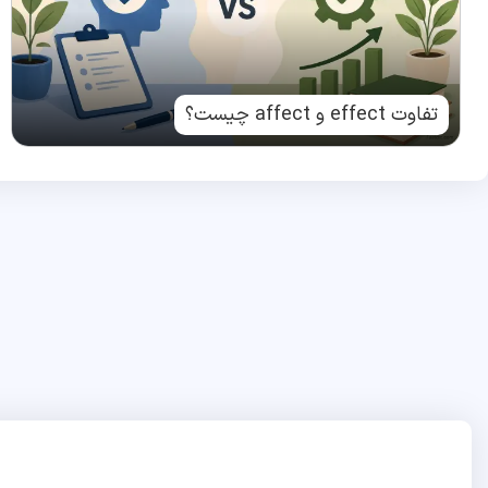
تفاوت effect و affect چیست؟