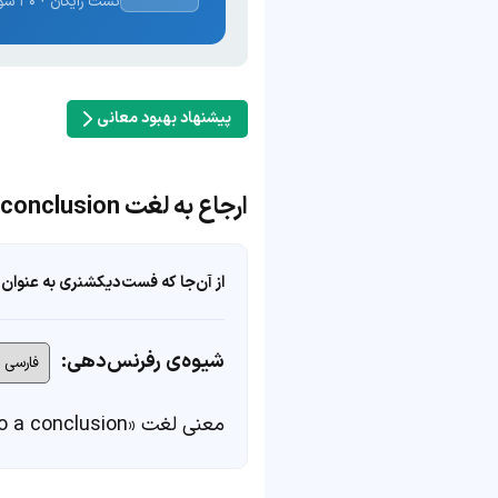
تست رایگان · ۳۰ سوال · نتیجه فوری
پیشنهاد بهبود معانی
ارجاع به لغت draw to a conclusion
از آن‌جا که فست‌دیکشنری به عنوان 
شیوه‌ی رفرنس‌دهی:
معنی لغت «draw to a conclusion» در