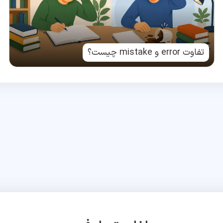
تفاوت error و mistake چیست؟