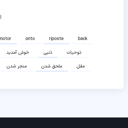
ا
motor
onto
riposte
back
ذوحیات
ذنبی
خوش آمدید
مقل
ملحق شدن
منجر شدن