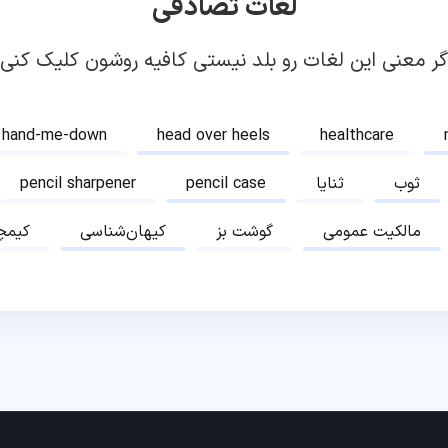
لغات تصادفی
گر معنی این لغات رو بلد نیستی کافیه روشون کلیک کنی!
hand-me-down
head over heels
healthcare
ثوب
ثنایا
pencil case
pencil sharpener
مالکیت عمومی
گوشت بز
کیهان‌شناسی
کیمچ