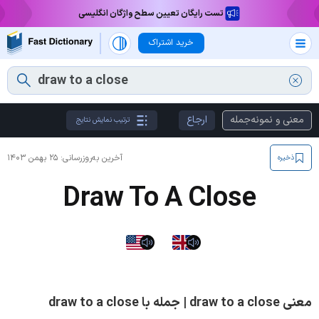
تست رایگان تعیین سطح واژگان انگلیسی
خرید اشتراک
معنی و نمونه‌جمله
ارجاع
ترتیب نمایش نتایج
آخرین به‌روزرسانی:
۲۵ بهمن ۱۴۰۳
ذخیره
Draw To A Close
معنی draw to a close | جمله با draw to a close