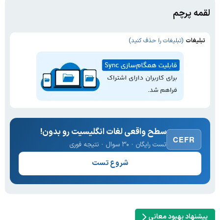
لقمه پرچم
تبلیغات
(تبلیغات را حذف کنید)
سطح واقعی لغات انگلیسیت رو بدون!
CEFR
تست رایگان · ۳۰ سوال · نتیجه فوری
شروع تست
پیشنهاد بهبود معانی