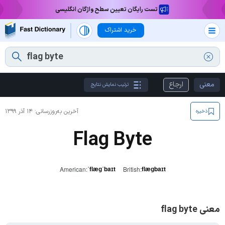
تست رایگان تعیین سطح واژگان انگلیسی
خرید اشتراک
معنی
ارجاع
ترتیب نمایش نتایج
آخرین به‌روزرسانی:
۱۴ آذر ۱۳۹۹
ذخیره
Flag Byte
ˈflæɡˈbaɪt
flæɡbaɪt
American:
British:
معنی flag byte