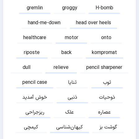
gremlin
groggy
H-bomb
hand-me-down
head over heels
healthcare
motor
onto
riposte
back
kompromat
dull
relieve
pencil sharpener
ثوب
ثنایا
pencil case
ذوحیات
ذنبی
خوش آمدید
عصاره
علک
ریزجراحی
گوشت بز
کیهان‌شناسی
کیمچی