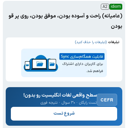
idiom
A2
(عامیانه) راحت و آسوده بودن، موفق بودن، روی پر قو
بودن
تبلیغات
(تبلیغات را حذف کنید)
سطح واقعی لغات انگلیسیت رو بدون!
CEFR
تست رایگان · ۳۰ سوال · نتیجه فوری
شروع تست