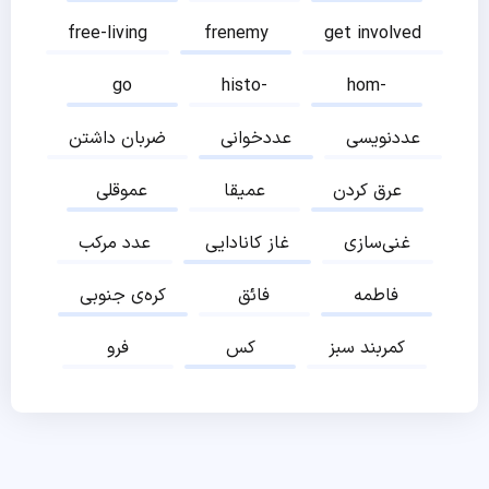
free-living
frenemy
get involved
go
histo-
hom-
عددنویسی
عددخوانی
ضربان داشتن
عرق کردن
عمیقا
عموقلی
غنی‌سازی
غاز کانادایی
عدد مرکب
فاطمه
فائق
کره‌ی جنوبی
کمربند سبز
کس
فرو