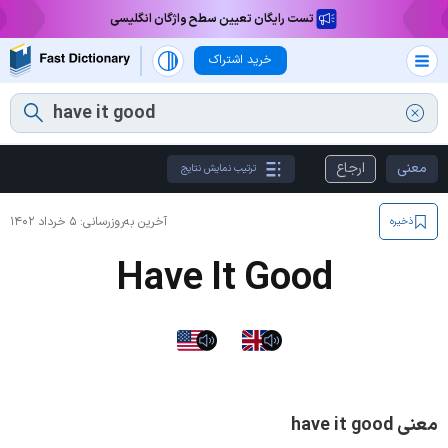
تست رایگان تعیین سطح واژگان انگلیسی
خرید اشتراک
معنی
ارجاع
ترتیب نمایش نتایج
آخرین به‌روزرسانی:
۵ خرداد ۱۴۰۲
ذخیره
Have It Good
معنی have it good