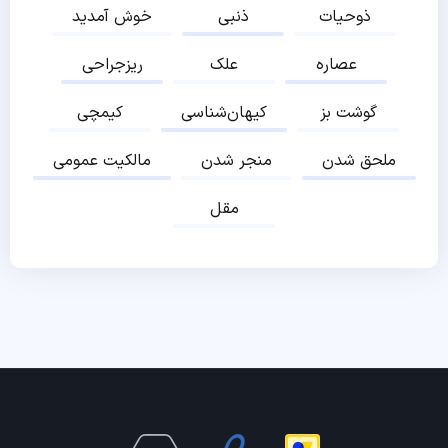
ذوحیات
ذنبی
خوش آمدید
عصاره
علک
ریزجراحی
گوشت بز
کیهان‌شناسی
کیمچی
ملحق شدن
منجر شدن
مالکیت عمومی
مقل