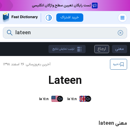
تست رایگان تعیین سطح واژگان انگلیسی
خرید اشتراک
معنی
ارجاع
ترتیب نمایش نتایج
آخرین به‌روزرسانی:
۲۶ اسفند ۱۳۹۸
ذخیره
Lateen
ləˈtiːn
ləˈtiːn
معنی lateen