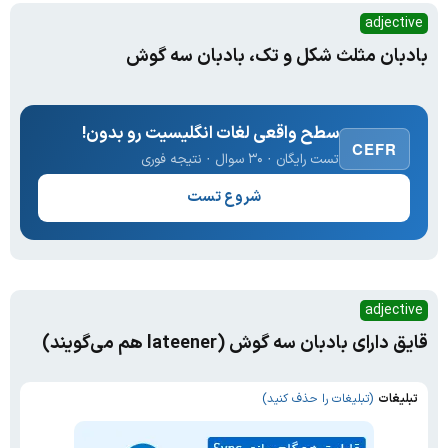
adjective
بادبان مثلث شکل و تک، بادبان سه گوش
سطح واقعی لغات انگلیسیت رو بدون!
CEFR
تست رایگان · ۳۰ سوال · نتیجه فوری
شروع تست
adjective
قایق دارای بادبان سه گوش (lateener هم می‌گویند)
تبلیغات
(تبلیغات را حذف کنید)