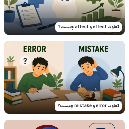
تفاوت effect و affect چیست؟
تفاوت error و mistake چیست؟