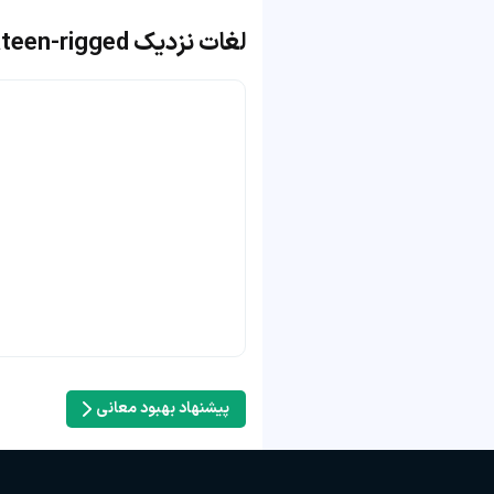
لغات نزدیک lateen-rigged
پیشنهاد بهبود معانی