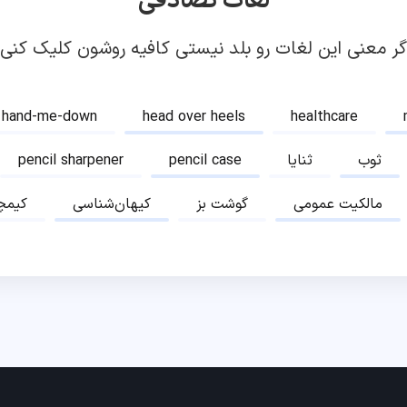
لغات تصادفی
گر معنی این لغات رو بلد نیستی کافیه روشون کلیک کنی!
hand-me-down
head over heels
healthcare
ثوب
ثنایا
pencil case
pencil sharpener
مالکیت عمومی
گوشت بز
کیهان‌شناسی
کیمچ