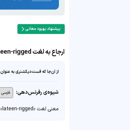
پیشنهاد بهبود معانی
ارجاع به لغت lateen-rigged
از آن‌جا که فست‌دیکشنری به عنوان 
شیوه‌ی رفرنس‌دهی:
معنی لغت «lateen-rigged» در