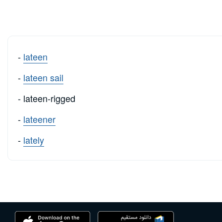
-
lateen
-
lateen sail
- lateen-rigged
-
lateener
-
lately