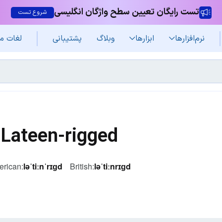
تست رایگان تعیین سطح واژگان انگلیسی
شروع تست
نرم‌افزار‌ها
ابزارها
وبلاگ
پشتیبانی
لغات م
Lateen-rigged
rican:
ləˈtiːnˈrɪɡd
British:
ləˈtiːnrɪɡd