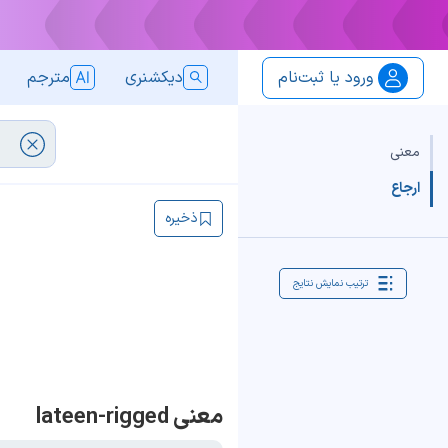
ورود یا ثبت‌نام
دیکشنری
مترجم
معنی
ارجاع
ذخیره
ترتیب نمایش نتایج
معنی lateen-rigged