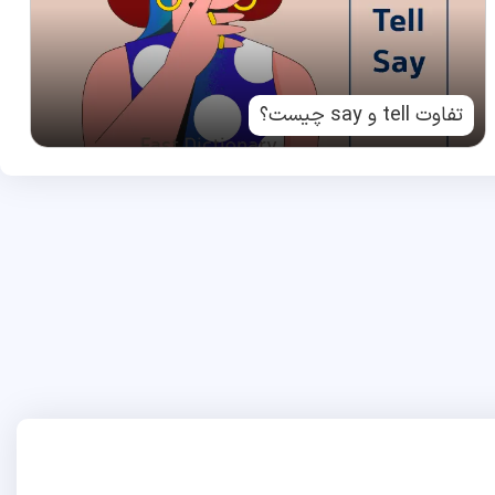
تفاوت tell و say چیست؟