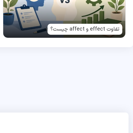
تفاوت effect و affect چیست؟