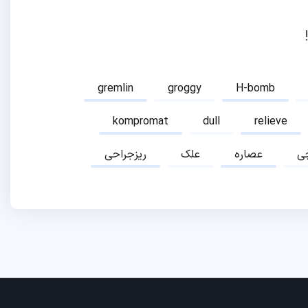
gremlin
groggy
H-bomb
kompromat
dull
relieve
ی
عصاره
علک
ریزجراحی