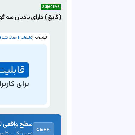
adjective
(قایق) دارای بادبان سه 
تبلیغات
(تبلیغات را حذف کنید)
سطح واقعی لغ
CEFR
تست رایگان · ۳۰ سوال · نتیجه فوری