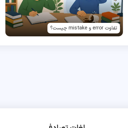
تفاوت error و mistake چیست؟