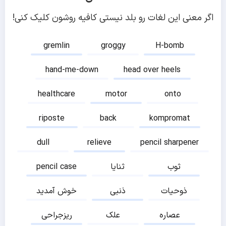
اگر معنی این لغات رو بلد نیستی کافیه روشون کلیک کنی!
gremlin
groggy
H-bomb
hand-me-down
head over heels
healthcare
motor
onto
riposte
back
kompromat
dull
relieve
pencil sharpener
ثوب
ثنایا
pencil case
ذوحیات
ذنبی
خوش آمدید
عصاره
علک
ریزجراحی