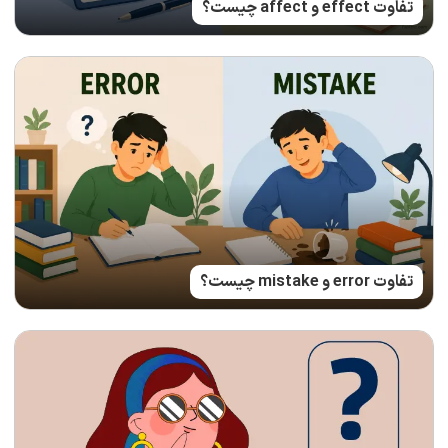
تفاوت effect و affect چیست؟
تفاوت error و mistake چیست؟