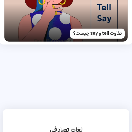
تفاوت tell و say چیست؟
لغات تصادفی