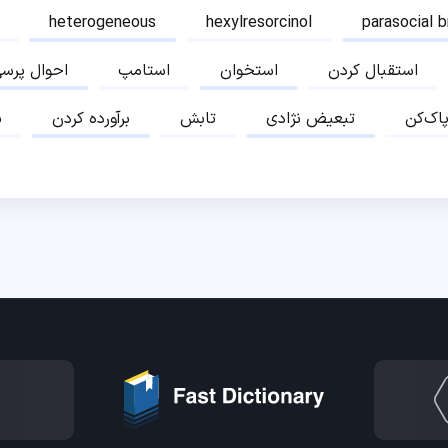
heterogeneous
hexylresorcinol
parasocial 
استقبال کردن
استخوان
استامپ
احوال پرس
پاک‌کن
تبعیض نژادی
تابش
برآورده کردن
ب