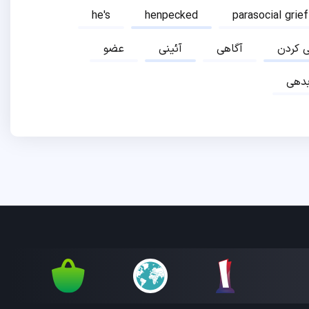
he's
henpecked
parasocial grief
ی کردن
آگاهی
آئینی
عضو
دهی