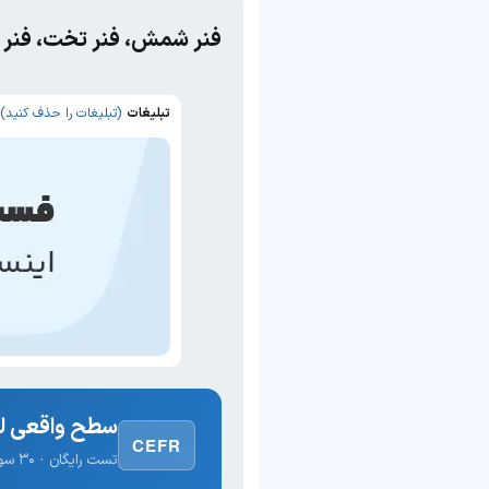
فنر شمش، فنر تخت، فنر 
تبلیغات
(تبلیغات را حذف کنید)
سطح واقعی لغ
CEFR
تست رایگان · ۳۰ سوال · نتیجه فوری