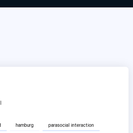
ا
d
hamburg
parasocial interaction