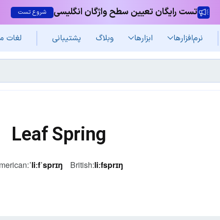
تست رایگان تعیین سطح واژگان انگلیسی
شروع تست
نرم‌افزار‌ها
ابزارها
وبلاگ
پشتیبانی
لغات م
Leaf Spring
merican:
ˈliːfˈsprɪŋ
British:
liːfsprɪŋ