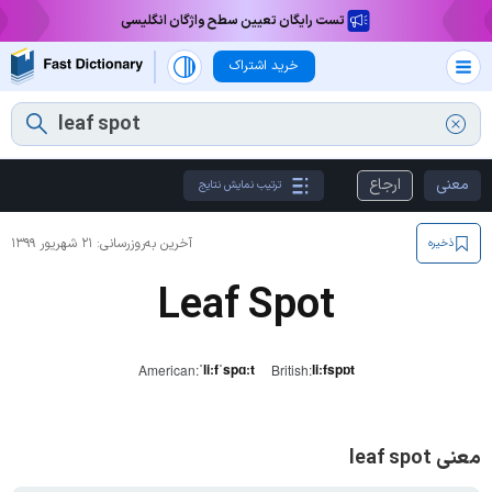
تست رایگان تعیین سطح واژگان انگلیسی
خرید اشتراک
معنی
ارجاع
ترتیب نمایش نتایج
آخرین به‌روزرسانی:
۲۱ شهریور ۱۳۹۹
ذخیره
Leaf Spot
ˈliːfˈspɑːt
liːfspɒt
American:
British:
معنی leaf spot