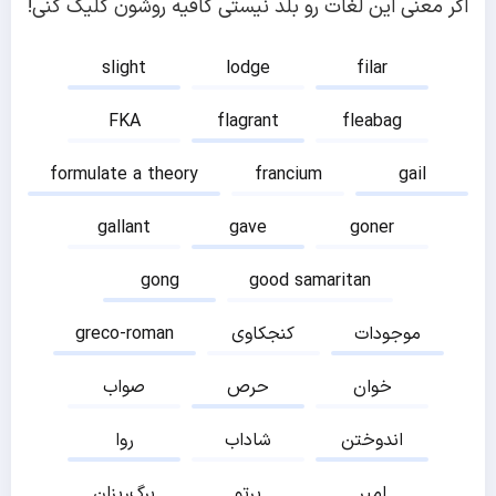
اگر معنی این لغات رو بلد نیستی کافیه روشون کلیک کنی!
slight
lodge
filar
FKA
flagrant
fleabag
formulate a theory
francium
gail
gallant
gave
goner
gong
good samaritan
موجودات
کنجکاوی
greco-roman
خوان
حرص
صواب
اندوختن
شاداب
روا
امیر
پرتو
برگ‌ریزان