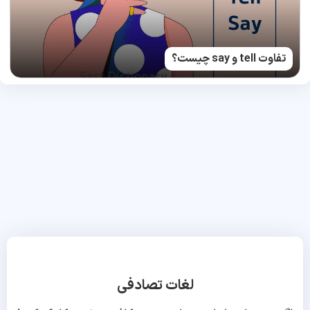
تفاوت tell و say چیست؟
لغات تصادفی