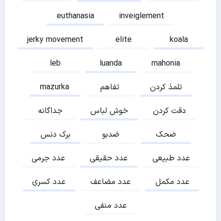
euthanasia
inveiglement
jerky movement
elite
koala
leb
luanda
mahonia
تلمذ کردن
تفاهم
mazurka
دقت کردن
خوش لباس
جداگانه
ضحک
ضدبو
برک دنس
عدد طبیعی
عدد حقیقی
عدد جرمی
عدد مکمل
عدد مضاعف
عدد کسری
عدد منفی