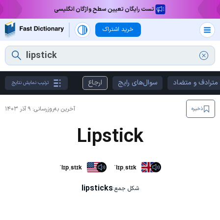
تست رایگان تعیین سطح واژگان انگلیسی
خرید اشتراک
مترادف و متضاد
سوال‌های رایج
ارجاع
ترتیب نمایش نتایج
آخرین به‌روزرسانی:
۹ آذر ۱۴۰۳
ذخیره
Lipstick
ˈlɪpˌstɪk
ˈlɪpˌstɪk
lipsticks
شکل جمع: