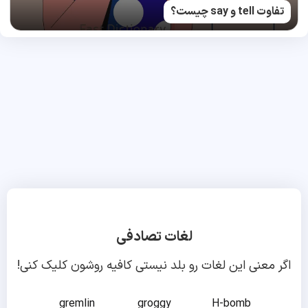
تفاوت tell و say چیست؟
لغات تصادفی
اگر معنی این لغات رو بلد نیستی کافیه روشون کلیک کنی!
gremlin
groggy
H-bomb