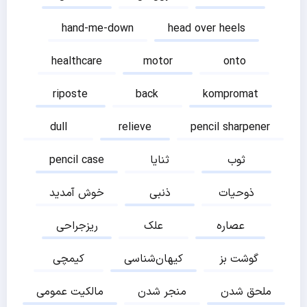
hand-me-down
head over heels
healthcare
motor
onto
riposte
back
kompromat
dull
relieve
pencil sharpener
ثوب
ثنایا
pencil case
ذوحیات
ذنبی
خوش آمدید
عصاره
علک
ریزجراحی
گوشت بز
کیهان‌شناسی
کیمچی
ملحق شدن
منجر شدن
مالکیت عمومی