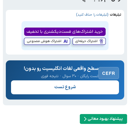
تبلیغات
(تبلیغات را حذف کنید)
سطح واقعی لغات انگلیسیت رو بدون!
CEFR
تست رایگان · ۳۰ سوال · نتیجه فوری
شروع تست
پیشنهاد بهبود معانی