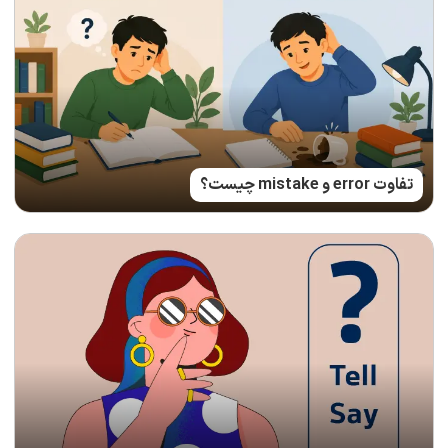
تفاوت error و mistake چیست؟