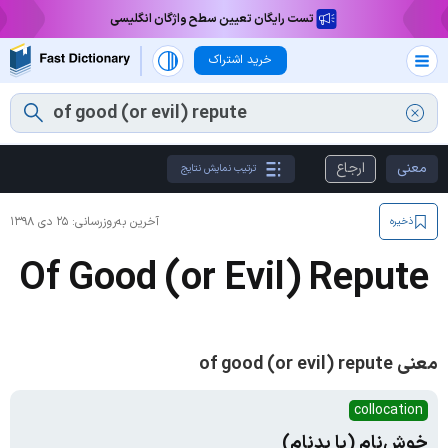
تست رایگان تعیین سطح واژگان انگلیسی
خرید اشتراک
معنی
ارجاع
ترتیب نمایش نتایج
آخرین به‌روزرسانی:
۲۵ دی ۱۳۹۸
ذخیره
Of Good (or Evil) Repute
معنی of good (or evil) repute
collocation
خوش‌نام (یا بدنام)