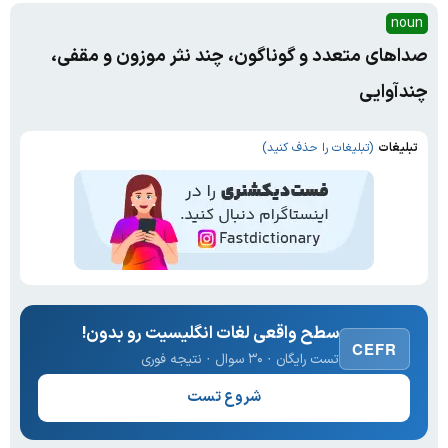
noun
صداهای متعدد و گوناگون، چند نثر موزون و مقفی،
چندآوایی
تبلیغات
(تبلیغات را حذف کنید)
سطح واقعی لغات انگلیسیت رو بدون!
CEFR
تست رایگان · ۳۰ سوال · نتیجه فوری
شروع تست