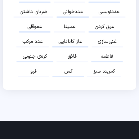
عددنویسی
عددخوانی
ضربان داشتن
عرق کردن
عمیقا
عموقلی
غنی‌سازی
غاز کانادایی
عدد مرکب
فاطمه
فائق
کره‌ی جنوبی
کمربند سبز
کس
فرو