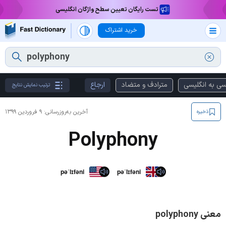
تست رایگان تعیین سطح واژگان انگلیسی
خرید اشتراک
سی به انگلیسی
مترادف و متضاد
ارجاع
ترتیب نمایش نتایج
آخرین به‌روزرسانی:
۹ فروردین ۱۳۹۹
ذخیره
Polyphony
pəˈlɪfəni
pəˈlɪfəni
معنی polyphony