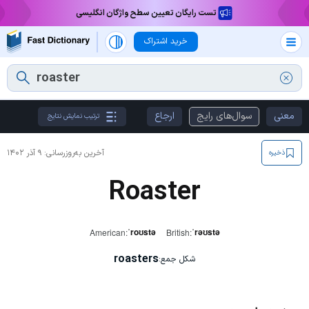
تست رایگان تعیین سطح واژگان انگلیسی
خرید اشتراک
معنی
سوال‌های رایج
ارجاع
ترتیب نمایش نتایج
آخرین به‌روزرسانی:
۹ آذر ۱۴۰۲
ذخیره
Roaster
ˈroʊstə
ˈrəʊstə
American:
British:
roasters
شکل جمع: