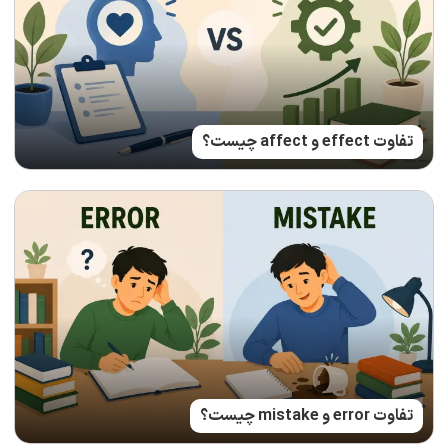
تفاوت effect و affect چیست؟
تفاوت error و mistake چیست؟