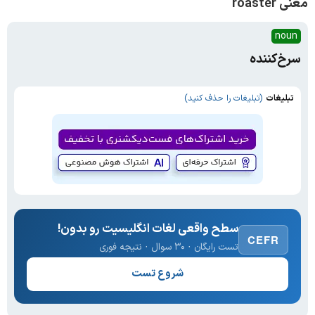
معنی roaster
noun
سرخ‌کننده
تبلیغات
(تبلیغات را حذف کنید)
سطح واقعی لغات انگلیسیت رو بدون!
CEFR
تست رایگان · ۳۰ سوال · نتیجه فوری
شروع تست