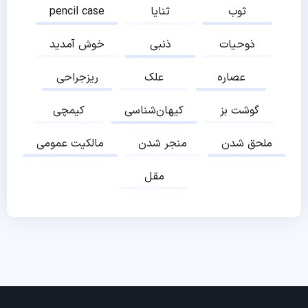
ثوب
ثنایا
pencil case
ذوحیات
ذنبی
خوش آمدید
عصاره
علک
ریزجراحی
گوشت بز
کیهان‌شناسی
کیمچی
ملحق شدن
منجر شدن
مالکیت عمومی
مقل