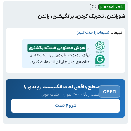
phrasal verb
C2
شوراندن، تحریک کردن، برانگیختن، راندن
تبلیغات
(تبلیغات را حذف کنید)
سطح واقعی لغات انگلیسیت رو بدون!
CEFR
تست رایگان · ۳۰ سوال · نتیجه فوری
شروع تست