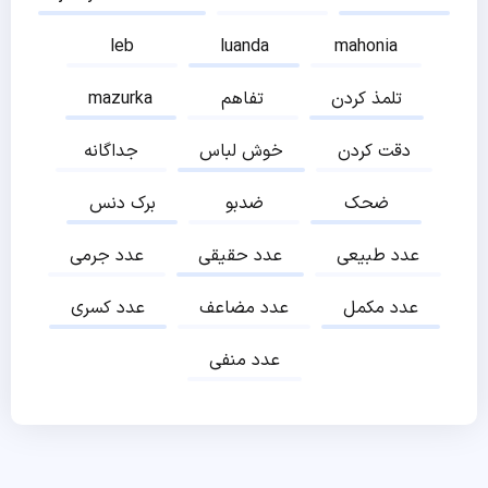
leb
luanda
mahonia
تلمذ کردن
تفاهم
mazurka
دقت کردن
خوش لباس
جداگانه
ضحک
ضدبو
برک دنس
عدد طبیعی
عدد حقیقی
عدد جرمی
عدد مکمل
عدد مضاعف
عدد کسری
عدد منفی