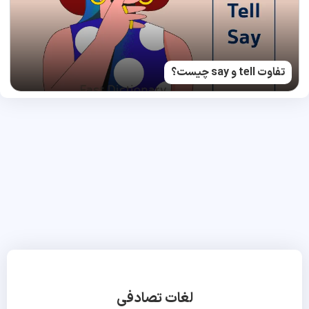
تفاوت tell و say چیست؟
لغات تصادفی