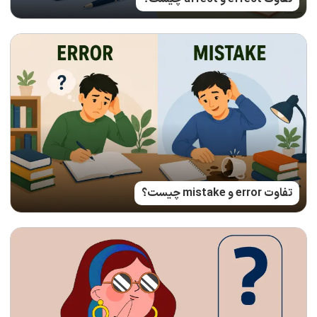
تفاوت error و mistake چیست؟