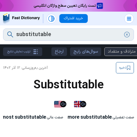
تست رایگان تعیین سطح واژگان انگلیسی
خرید اشتراک
مترادف و متضاد
سوال‌های رایج
ارجاع
ترتیب نمایش نتایج
آخرین به‌روزرسانی:
۱۲ آذر ۱۴۰۲
ذخیره
Substitutable
most substitutable
more substitutable
صفت تفضیلی:
صفت عالی: