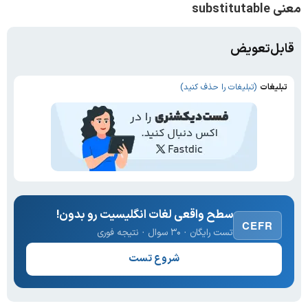
معنی substitutable
قابل‌تعویض
تبلیغات
(تبلیغات را حذف کنید)
سطح واقعی لغات انگلیسیت رو بدون!
CEFR
تست رایگان · ۳۰ سوال · نتیجه فوری
شروع تست