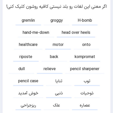
اگر معنی این لغات رو بلد نیستی کافیه روشون کلیک کنی!
gremlin
groggy
H-bomb
hand-me-down
head over heels
healthcare
motor
onto
riposte
back
kompromat
dull
relieve
pencil sharpener
ثوب
ثنایا
pencil case
ذوحیات
ذنبی
خوش آمدید
عصاره
علک
ریزجراحی