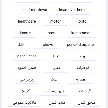
hand-me-down
head over heels
healthcare
motor
onto
riposte
back
kompromat
dull
relieve
pencil sharpener
ثوب
ثنایا
pencil case
ذوحیات
ذنبی
خوش آمدید
عصاره
علک
ریزجراحی
گوشت بز
کیهان‌شناسی
کیمچی
ملحق شدن
منجر شدن
مالکیت عمومی