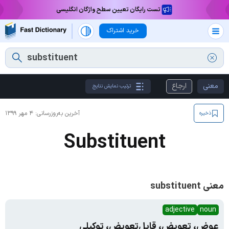
تست رایگان تعیین سطح واژگان انگلیسی
خرید اشتراک
معنی
ارجاع
ترتیب نمایش نتایج
آخرین به‌روزرسانی:
۴ مهر ۱۳۹۹
ذخیره
Substituent
معنی substituent
adjective
noun
عوض، تعویض، قابل‌تعویض، توکیلی