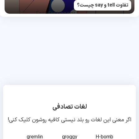
تفاوت tell و say چیست؟
لغات تصادفی
اگر معنی این لغات رو بلد نیستی کافیه روشون کلیک کنی!
gremlin
groggy
H-bomb