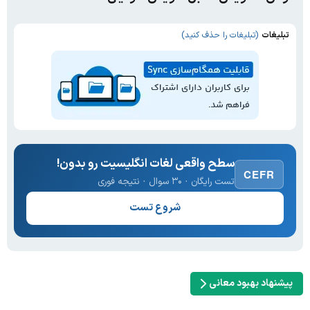
تبلیغات
(تبلیغات را حذف کنید)
سطح واقعی لغات انگلیسیت رو بدون!
CEFR
تست رایگان · ۳۰ سوال · نتیجه فوری
شروع تست
پیشنهاد بهبود معانی