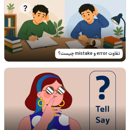
تفاوت error و mistake چیست؟