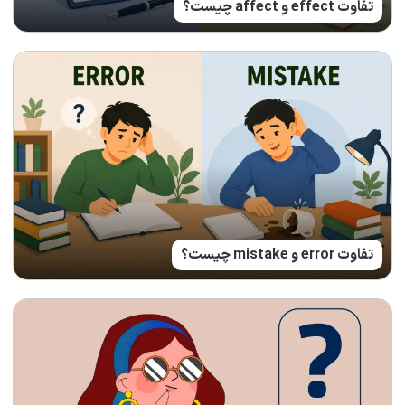
تفاوت effect و affect چیست؟
تفاوت error و mistake چیست؟