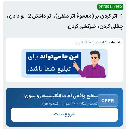
phrasal verb
1- اثر کردن بر (معمولاً اثر منفی)، اثر داشتن 2- لو دادن،
چغلی کردن، خبر‌کشی کردن
تبلیغات
(تبلیغات را حذف کنید)
سطح واقعی لغات انگلیسیت رو بدون!
CEFR
تست رایگان · ۳۰ سوال · نتیجه فوری
شروع تست