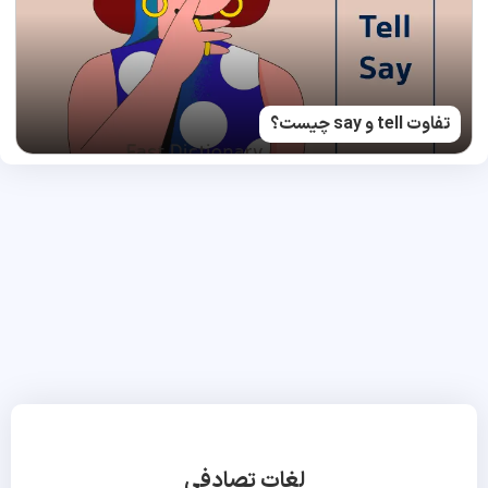
تفاوت tell و say چیست؟
لغات تصادفی