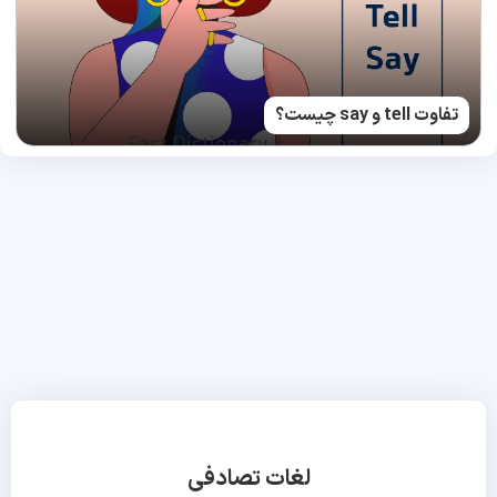
تفاوت tell و say چیست؟
لغات تصادفی