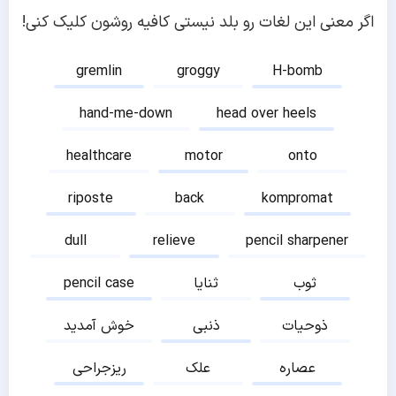
اگر معنی این لغات رو بلد نیستی کافیه روشون کلیک کنی!
gremlin
groggy
H-bomb
hand-me-down
head over heels
healthcare
motor
onto
riposte
back
kompromat
dull
relieve
pencil sharpener
ثوب
ثنایا
pencil case
ذوحیات
ذنبی
خوش آمدید
عصاره
علک
ریزجراحی