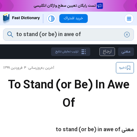
تست رایگان تعیین سطح واژگان انگلیسی
خرید اشتراک
معنی
ارجاع
ترتیب نمایش نتایج
آخرین به‌روزرسانی:
۴ فروردین ۱۳۹۹
ذخیره
To Stand (or Be) In Awe
Of
معنی to stand (or be) in awe of