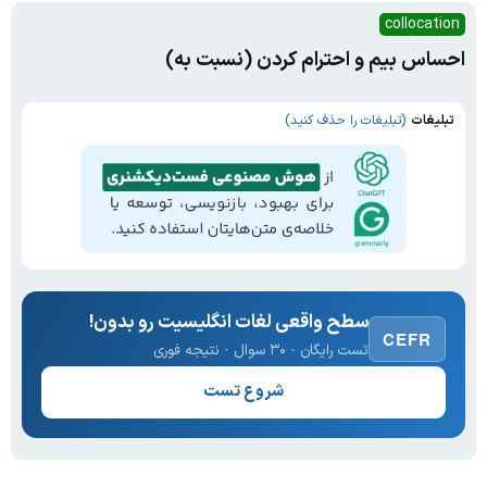
collocation
احساس بیم و احترام کردن (نسبت به)
تبلیغات
(تبلیغات را حذف کنید)
سطح واقعی لغات انگلیسیت رو بدون!
CEFR
تست رایگان · ۳۰ سوال · نتیجه فوری
شروع تست