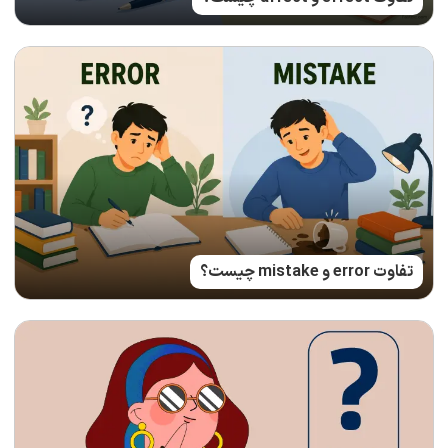
تفاوت error و mistake چیست؟