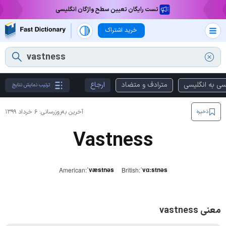
تست رایگان تعیین سطح واژگان انگلیسی
خرید اشتراک
سی به انگلیسی
مترادف و متضاد
ارجاع
ترتیب نمایش نتایج
آخرین به‌روزرسانی:
۶ خرداد ۱۳۹۹
ذخیره
Vastness
ˈvæstnəs
ˈvɑːstnəs
American:
British:
معنی vastness