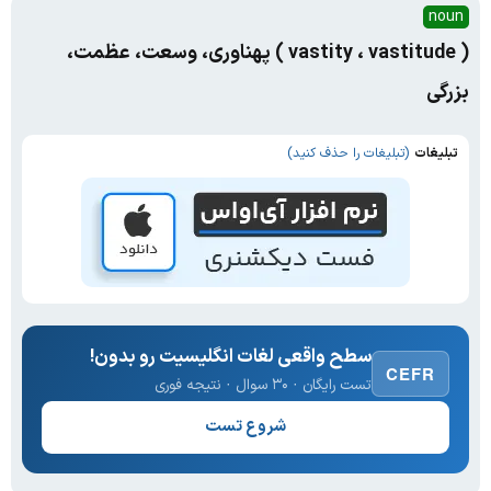
noun
( vastity ، vastitude ) پهناوری، وسعت، عظمت،
بزرگی
تبلیغات
(تبلیغات را حذف کنید)
سطح واقعی لغات انگلیسیت رو بدون!
CEFR
تست رایگان · ۳۰ سوال · نتیجه فوری
شروع تست