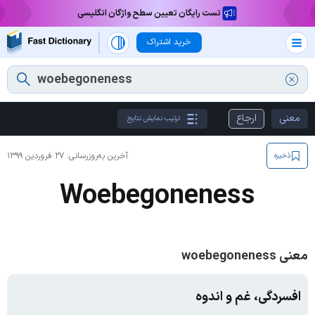
تست رایگان تعیین سطح واژگان انگلیسی
خرید اشتراک
معنی
ارجاع
ترتیب نمایش نتایج
آخرین به‌روزرسانی:
۲۷ فروردین ۱۳۹۹
ذخیره
Woebegoneness
معنی woebegoneness
افسردگی، غم و اندوه