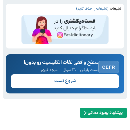
تبلیغات
(تبلیغات را حذف کنید)
سطح واقعی لغات انگلیسیت رو بدون!
CEFR
تست رایگان · ۳۰ سوال · نتیجه فوری
شروع تست
پیشنهاد بهبود معانی