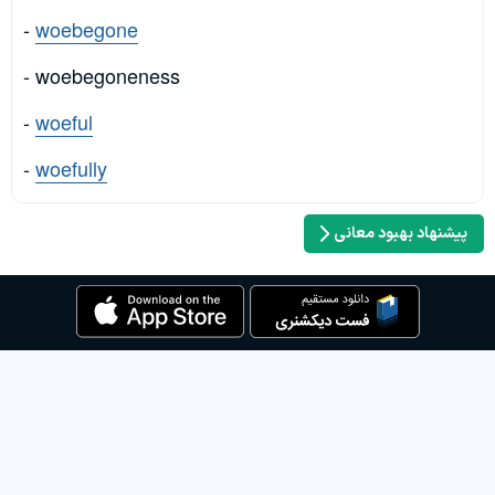
-
woebegone
- woebegoneness
-
woeful
-
woefully
پیشنهاد بهبود معانی