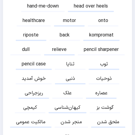
hand-me-down
head over heels
healthcare
motor
onto
riposte
back
kompromat
dull
relieve
pencil sharpener
ثوب
ثنایا
pencil case
ذوحیات
ذنبی
خوش آمدید
عصاره
علک
ریزجراحی
گوشت بز
کیهان‌شناسی
کیمچی
ملحق شدن
منجر شدن
مالکیت عمومی