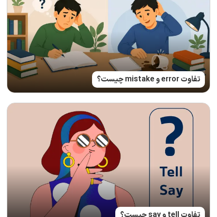
تفاوت error و mistake چیست؟
تفاوت tell و say چیست؟