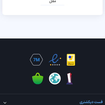
مقل
فست دیکشنری