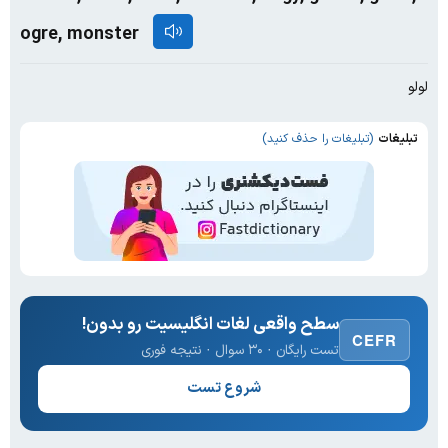
ogre, monster
لولو
تبلیغات
(تبلیغات را حذف کنید)
سطح واقعی لغات انگلیسیت رو بدون!
CEFR
تست رایگان · ۳۰ سوال · نتیجه فوری
شروع تست