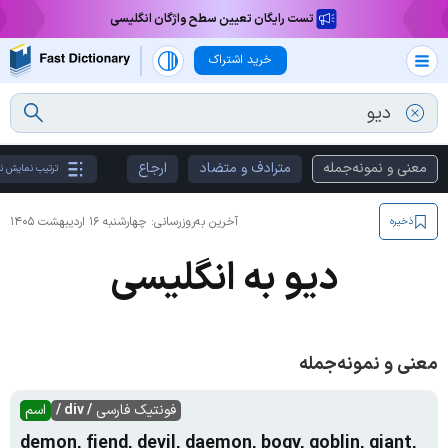
تست رایگان تعیین سطح واژگان انگلیسی
خرید اشتراک
معنی و نمونه‌جمله
مترادف و متضاد
ارجاع
ترتیب نمایش نت
آخرین به‌روزرسانی:
چهارشنبه ۱۶ اردیبهشت ۱۴۰۵
ذخیره
دیو به انگلیسی
معنی و نمونه‌جمله
فونتیک فارسی
/ div /
اسم
demon, fiend, devil, daemon, bogy, goblin, giant,