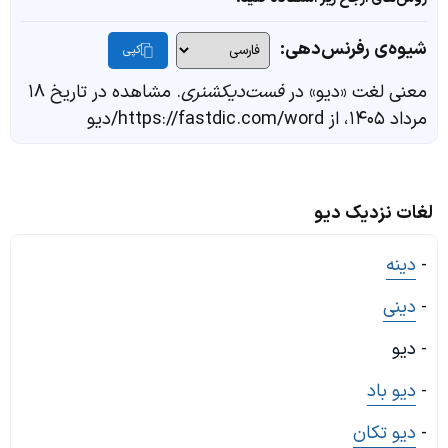
شیوه‌ی رفرنس‌دهی:
کپی
معنی لغت «دیو» در
فست‌دیکشنری
. مشاهده در تاریخ ۱۸
مرداد ۱۴۰۵، از https://fastdic.com/word/دیو
لغات نزدیک دیو
-
دینه
-
دینی
- دیو
-
دیو باد
-
دیو تکان