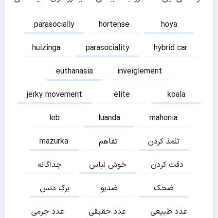
parasocially
hortense
hoya
huizinga
parasociality
hybrid car
euthanasia
inveiglement
jerky movement
elite
koala
leb
luanda
mahonia
تلمذ کردن
تفاهم
mazurka
دقت کردن
خوش لباس
جداگانه
ضحک
ضدبو
برک دنس
عدد طبیعی
عدد حقیقی
عدد جرمی