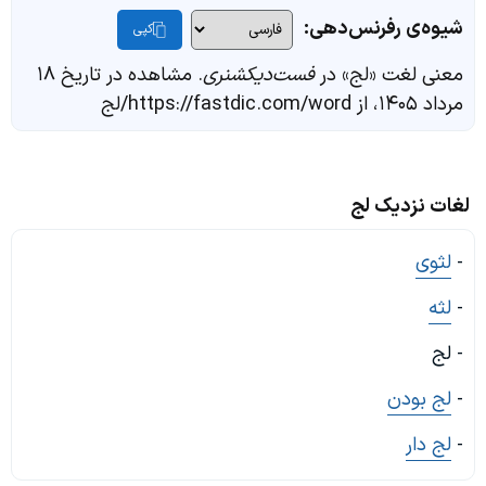
شیوه‌ی رفرنس‌دهی:
کپی
معنی لغت «لج» در
فست‌دیکشنری
. مشاهده در تاریخ ۱۸
مرداد ۱۴۰۵، از https://fastdic.com/word/لج
لغات نزدیک لج
-
لثوی
-
لثه
- لج
-
لج بودن
-
لج دار