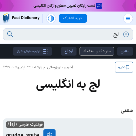
تست رایگان تعیین سطح واژگان انگلیسی
خرید اشتراک
معنی
مترادف و متضاد
ارجاع
ترتیب نمایش نتایج
آخرین به‌روزرسانی:
چهارشنبه ۲۴ اردیبهشت ۱۳۹۹
ذخیره
لج به انگلیسی
معنی
فونتیک فارسی
/ laj /
grudge, spite