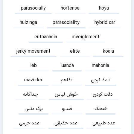
parasocially
hortense
hoya
huizinga
parasociality
hybrid car
euthanasia
inveiglement
jerky movement
elite
koala
leb
luanda
mahonia
تلمذ کردن
تفاهم
mazurka
دقت کردن
خوش لباس
جداگانه
ضحک
ضدبو
برک دنس
عدد طبیعی
عدد حقیقی
عدد جرمی