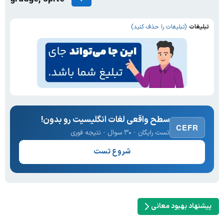
تبلیغات
(تبلیغات را حذف کنید)
سطح واقعی لغات انگلیسیت رو بدون!
CEFR
تست رایگان · ۳۰ سوال · نتیجه فوری
شروع تست
پیشنهاد بهبود معانی