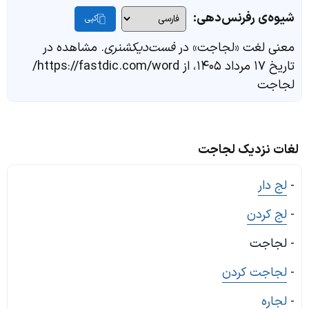
شیوه‌ی رفرنس‌دهی:
کپی
معنی لغت «لجاجت» در
فست‌دیکشنری
. مشاهده در
تاریخ ۱۷ مرداد ۱۴۰۵، از https://fastdic.com/word/
لجاجت
لغات نزدیک لجاجت
-
لج دار
-
لج کردن
- لجاجت
-
لجاجت کردن
-
لجاره