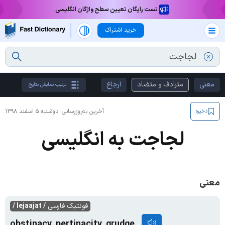
تست رایگان تعیین سطح واژگان انگلیسی
خرید اشتراک
معنی
مترادف و متضاد
ارجاع
ترتیب نمایش نتایج
آخرین به‌روزرسانی:
دوشنبه ۵ اسفند ۱۳۹۸
ذخیره
لجاجت به انگلیسی
معنی
فونتیک فارسی
/ lejaajat /
obstinacy, pertinacity, grudge