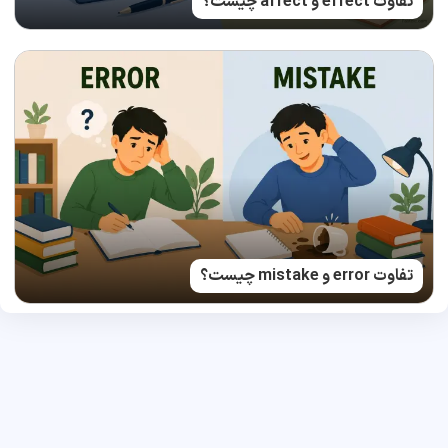
تفاوت effect و affect چیست؟
تفاوت error و mistake چیست؟