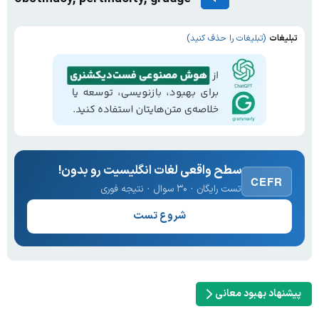
تبلیغات
(تبلیغات را حذف کنید)
سطح واقعی لغات انگلیسیت رو بدون!
CEFR
تست رایگان · ۳۰ سوال · نتیجه فوری
شروع تست
پیشنهاد بهبود معانی