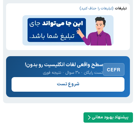
تبلیغات
(تبلیغات را حذف کنید)
سطح واقعی لغات انگلیسیت رو بدون!
CEFR
تست رایگان · ۳۰ سوال · نتیجه فوری
شروع تست
پیشنهاد بهبود معانی