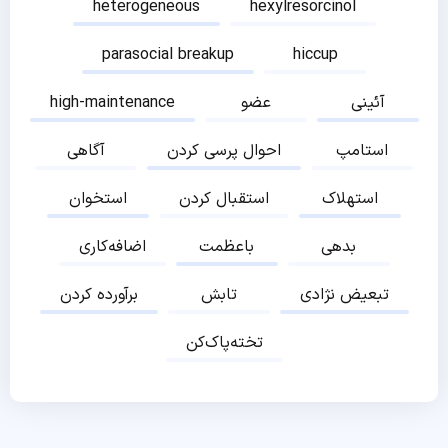
heterogeneous
hexylresorcinol
parasocial breakup
hiccup
آئینی
عضو
high-maintenance
استامپ
احوال پرسی کردن
آگاهی
استهلاک
استقبال کردن
استخوان
بدهی
باعظمت
اضافه‌کاری
تبعیض نژادی
تابش
برآورده کردن
تخته‌پاک‌کن