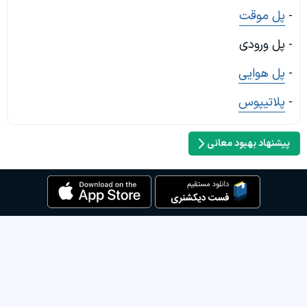
-
پل موقت
- پل ورودی
-
پل هوایی
-
پلاتیپوس
پیشنهاد بهبود معانی