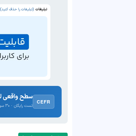
تبلیغات
(تبلیغات را حذف کنید)
سطح واقعی لغ
CEFR
تست رایگان · ۳۰ سوال · نتیجه فوری