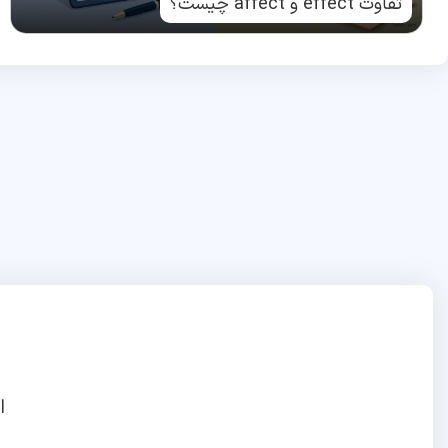
تفاوت effect و affect چیست؟
ا