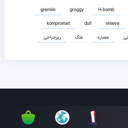
gremlin
groggy
H-bomb
kompromat
dull
relieve
ی
عصاره
علک
ریزجراحی