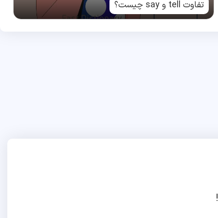
تفاوت tell و say چیست؟