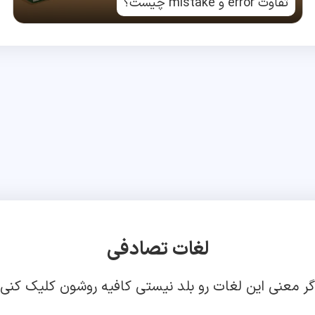
تفاوت error و mistake چیست؟
لغات تصادفی
گر معنی این لغات رو بلد نیستی کافیه روشون کلیک کنی!