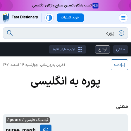
تست رایگان تعیین سطح واژگان انگلیسی
خرید اشتراک
معنی
ارجاع
ترتیب نمایش نتایج
آخرین به‌روزرسانی:
چهارشنبه ۲۴ اسفند ۱۴۰۱
ذخیره
پوره به انگلیسی
معنی
فونتیک فارسی
/ poore /
puree, mash