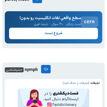
سطح واقعی لغات انگلیسیت رو بدون!
CEFR
تست رایگان · ۳۰ سوال · نتیجه فوری
شروع تست
nymph
حشره‌شناسی
تبلیغات
(تبلیغات را حذف کنید)