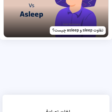
تفاوت sleep و asleep چیست؟