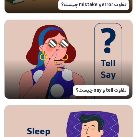
تفاوت error و mistake چیست؟
تفاوت tell و say چیست؟