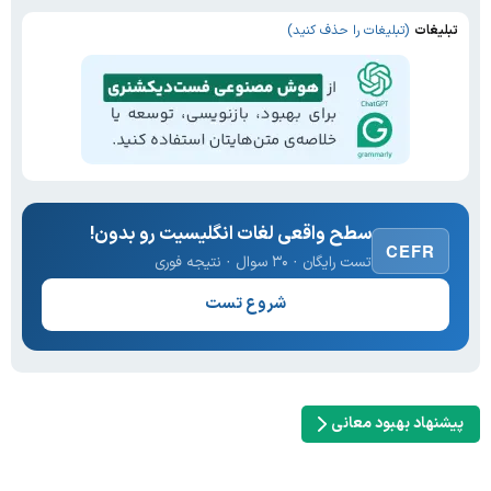
تبلیغات
(تبلیغات را حذف کنید)
سطح واقعی لغات انگلیسیت رو بدون!
CEFR
تست رایگان · ۳۰ سوال · نتیجه فوری
شروع تست
پیشنهاد بهبود معانی