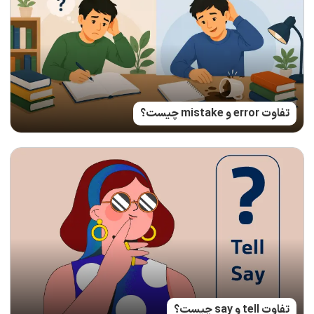
تفاوت error و mistake چیست؟
تفاوت tell و say چیست؟