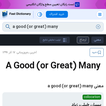
تست رایگان تعیین سطح واژگان انگلیسی
خرید اشتراک
معنی
ارجاع
ترتیب نمایش نتایج
آخرین به‌روزرسانی:
۱۷ آذر ۱۳۹۹
ذخیره
A Good (or Great) Many
معنی a good (or great) many
collocation
بسیار، خیلی، زیاد