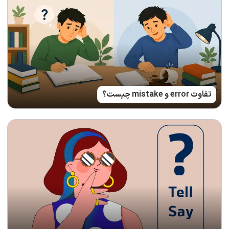
تفاوت error و mistake چیست؟