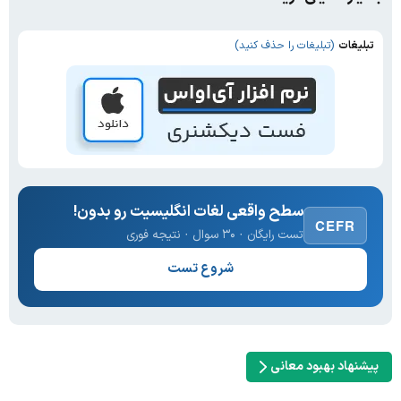
تبلیغات
(تبلیغات را حذف کنید)
سطح واقعی لغات انگلیسیت رو بدون!
CEFR
تست رایگان · ۳۰ سوال · نتیجه فوری
شروع تست
پیشنهاد بهبود معانی