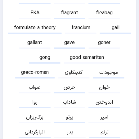
FKA
flagrant
fleabag
formulate a theory
francium
gail
gallant
gave
goner
gong
good samaritan
موجودات
کنجکاوی
greco-roman
خوان
حرص
صواب
اندوختن
شاداب
روا
امیر
پرتو
برگ‌ریزان
ترنم
پدر
انبارگردانی