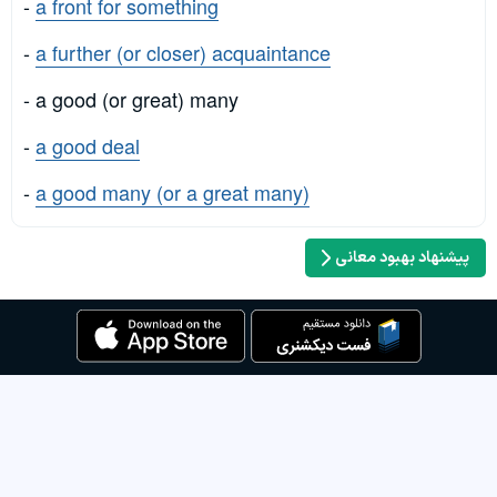
-
a front for something
-
a further (or closer) acquaintance
- a good (or great) many
-
a good deal
-
a good many (or a great many)
پیشنهاد بهبود معانی