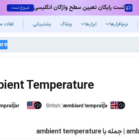
تست رایگان تعیین سطح واژگان انگلیسی
شروع تست
نرم‌افزار‌ها
ابزارها
وبلاگ
پشتیبانی
لغات م
ient Temperature
prət͡ʃər
British:
ˈæmbiəntˈtemprət͡ʃə