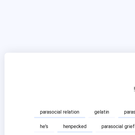
parasocial relation
gelatin
para
he's
henpecked
parasocial grief