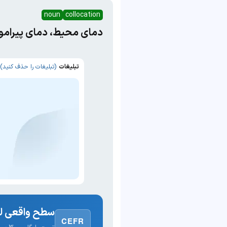
noun
collocation
دمای محیط، دمای پیرامو
تبلیغات
(تبلیغات را حذف کنید)
سطح واقعی لغ
CEFR