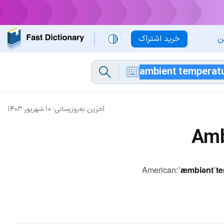
ن
خرید اشتراک
آخرین به‌روزرسانی:
۱۰ شهریور ۱۴۰۳
Amb
American:
ˈæmbiəntˈtem