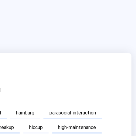
ا
d
hamburg
parasocial interaction
breakup
hiccup
high-maintenance