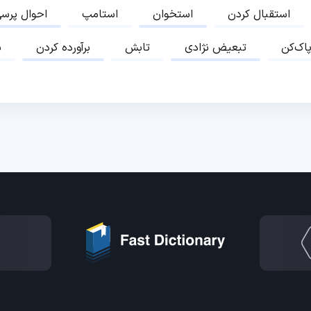
استقبال کردن
استخوان
استامپ
احوال پرس
پاک‌کن
تبعیض نژادی
تابش
برآورده کردن
ب