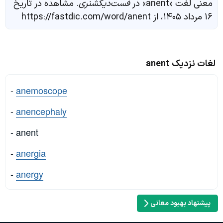
معنی لغت «anent» در
فست‌دیکشنری
. مشاهده در تاریخ
۱۶ مرداد ۱۴۰۵، از https://fastdic.com/word/anent
لغات نزدیک anent
-
anemoscope
-
anencephaly
- anent
-
anergia
-
anergy
پیشنهاد بهبود معانی