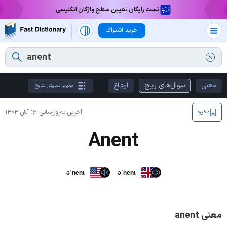
تست رایگان تعیین سطح واژگان انگلیسی
خرید اشتراک
معنی
سوال‌های رایج
ارجاع
ترتیب نمایش نتایج
آخرین به‌روزرسانی:
۱۶ آبان ۱۴۰۴
ذخیره
Anent
əˈnent
əˈnent
معنی anent