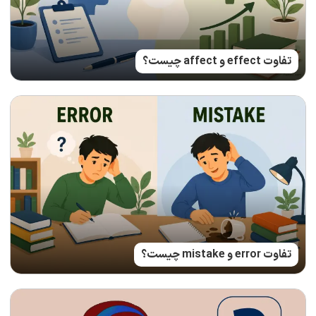
تفاوت effect و affect چیست؟
تفاوت error و mistake چیست؟