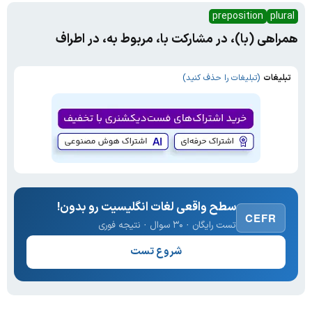
preposition
plural
همراهی (با)، در مشارکت با، مربوط به، در اطراف
تبلیغات
(تبلیغات را حذف کنید)
سطح واقعی لغات انگلیسیت رو بدون!
CEFR
تست رایگان · ۳۰ سوال · نتیجه فوری
شروع تست