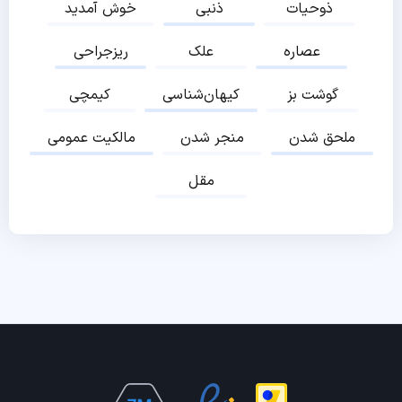
ذوحیات
ذنبی
خوش آمدید
عصاره
علک
ریزجراحی
گوشت بز
کیهان‌شناسی
کیمچی
ملحق شدن
منجر شدن
مالکیت عمومی
مقل