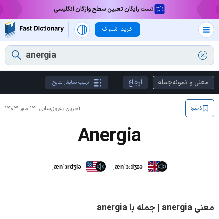
تست رایگان تعیین سطح واژگان انگلیسی
خرید اشتراک
معنی و نمونه‌جمله
ارجاع
ترتیب نمایش نتایج
آخرین به‌روزرسانی:
۱۴ مهر ۱۴۰۳
ذخیره
Anergia
ˌænˈɜrdʒiə
ˌænˈɜːdʒɪə
معنی anergia | جمله با anergia