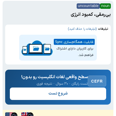
uncountable
noun
بی‌رمقی، کمبود انرژی
تبلیغات
(تبلیغات را حذف کنید)
سطح واقعی لغات انگلیسیت رو بدون!
CEFR
تست رایگان · ۳۰ سوال · نتیجه فوری
شروع تست