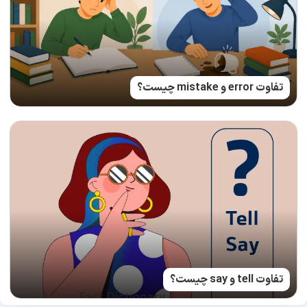
تفاوت error و mistake چیست؟
تفاوت tell و say چیست؟