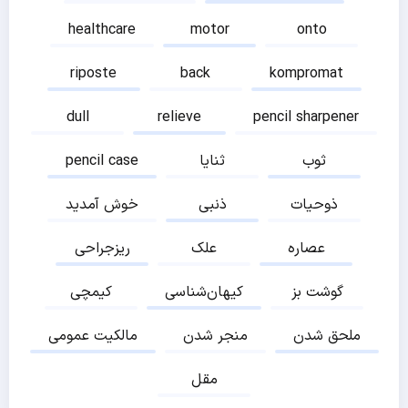
healthcare
motor
onto
riposte
back
kompromat
dull
relieve
pencil sharpener
ثوب
ثنایا
pencil case
ذوحیات
ذنبی
خوش آمدید
عصاره
علک
ریزجراحی
گوشت بز
کیهان‌شناسی
کیمچی
ملحق شدن
منجر شدن
مالکیت عمومی
مقل