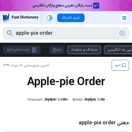
تست رایگان تعیین سطح واژگان انگلیسی
خرید اشتراک
سی به انگلیسی
مترادف و متضاد
ارجاع
ترتیب نمایش نتایج
آخرین به‌روزرسانی:
۱۸ مرداد ۱۳۹۹
ذخیره
Apple-pie Order
ˌæplpaɪˈɔːrdər
ˌæplpaɪˈɔːdə
American:
British:
معنی apple-pie order