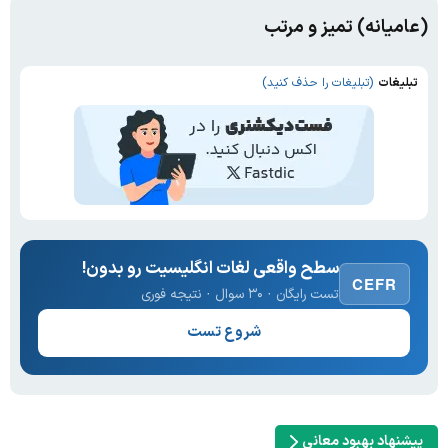
(عامیانه) تمیز و مرتب
تبلیغات
(تبلیغات را حذف کنید)
سطح واقعی لغات انگلیسیت رو بدون!
CEFR
تست رایگان · ۳۰ سوال · نتیجه فوری
شروع تست
پیشنهاد بهبود معانی