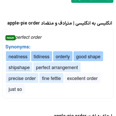
انگلیسی به انگلیسی | مترادف و متضاد apple-pie order
perfect order
noun
Synonyms:
neatness
tidiness
orderly
good shape
shipshape
perfect arrangement
precise order
fine fettle
excellent order
just so