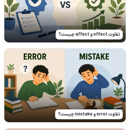
تفاوت effect و affect چیست؟
تفاوت error و mistake چیست؟