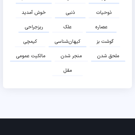
ذوحیات
ذنبی
خوش آمدید
عصاره
علک
ریزجراحی
گوشت بز
کیهان‌شناسی
کیمچی
ملحق شدن
منجر شدن
مالکیت عمومی
مقل