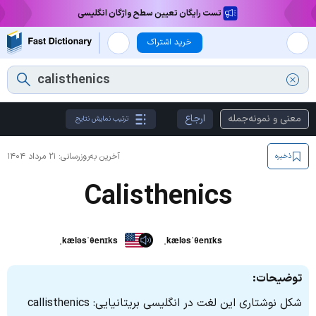
تست رایگان تعیین سطح واژگان انگلیسی
خرید اشتراک
معنی و نمونه‌جمله
ارجاع
ترتیب نمایش نتایج
آخرین به‌روزرسانی:
۲۱ مرداد ۱۴۰۴
ذخیره
Calisthenics
ˌkæləsˈθenɪks
ˌkæləsˈθenɪks
توضیحات:
شکل نوشتاری این لغت در انگلیسی بریتانیایی: callisthenics