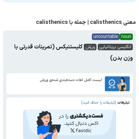
معنی calisthenics | جمله با calisthenics
uncountable
noun
کلیستنیکس (تمرینات قدرتی با
انگلیسی بریتانیایی
ورزش
وزن بدن)
لیست کامل لغات دسته‌بندی شده‌ی ورزش
تبلیغات
(تبلیغات را حذف کنید)