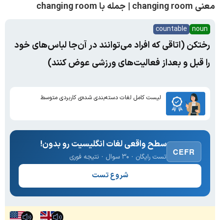
معنی changing room | جمله با changing room
countable
noun
رختکن (اتاقی که افراد می‌توانند در آن‌جا لباس‌های خود
را قبل و بعد‌از فعالیت‌های ورزشی عوض کنند)
لیست کامل لغات دسته‌بندی شده‌ی کاربردی متوسط
سطح واقعی لغات انگلیسیت رو بدون!
CEFR
تست رایگان · ۳۰ سوال · نتیجه فوری
شروع تست