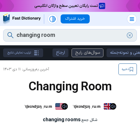
تست رایگان تعیین سطح واژگان انگلیسی
خرید اشتراک
نی و نمونه‌جمله
سوال‌های رایج
ارجاع
ترتیب نمایش نتایج
آخرین به‌روزرسانی:
۱۱ دی ۱۴۰۳
ذخیره
Changing Room
ˈtʃeɪndʒɪŋ ˌruːm
ˈtʃeɪndʒɪŋ ˌruːm
changing rooms
شکل جمع: