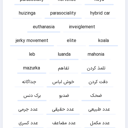
huizinga
parasociality
hybrid car
euthanasia
inveiglement
jerky movement
elite
koala
leb
luanda
mahonia
تلمذ کردن
تفاهم
mazurka
دقت کردن
خوش لباس
جداگانه
ضحک
ضدبو
برک دنس
عدد طبیعی
عدد حقیقی
عدد جرمی
عدد مکمل
عدد مضاعف
عدد کسری