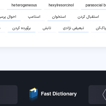
heterogeneous
hexylresorcinol
parasocial 
استقبال کردن
استخوان
استامپ
احوال پرس
پاک‌کن
تبعیض نژادی
تابش
برآورده کردن
ب