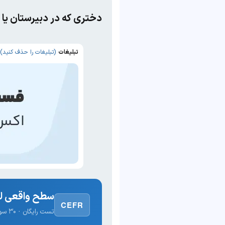
دختری که در دبیرستان یا
تبلیغات
(تبلیغات را حذف کنید)
سطح واقعی لغ
CEFR
تست رایگان · ۳۰ سوال · نتیجه فوری