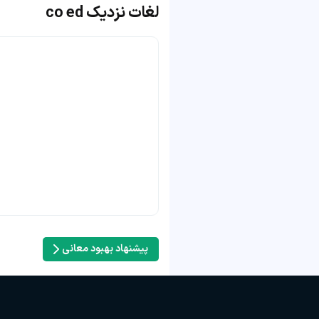
لغات نزدیک co ed
پیشنهاد بهبود معانی