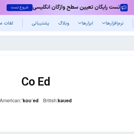
تست رایگان تعیین سطح واژگان انگلیسی
شروع تست
نرم‌افزار‌ها
ابزارها
وبلاگ
پشتیبانی
لغات م
Co Ed
American:
ˈkoʊˈed
British:
kəʊed