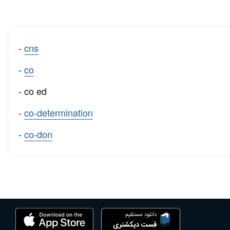
-
cns
-
co
- co ed
-
co-determination
-
co-don