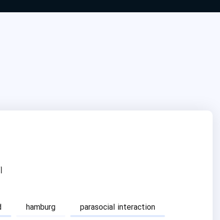
ا
d
hamburg
parasocial interaction