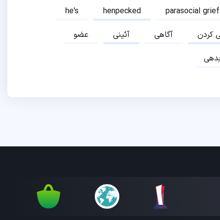
he's
henpecked
parasocial grief
ی کردن
آگاهی
آئینی
عضو
دهی