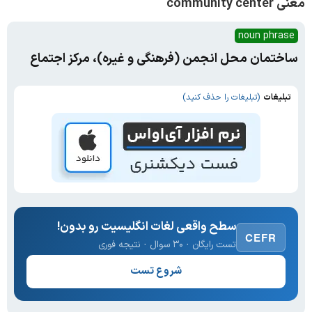
معنی community center
noun phrase
ساختمان محل انجمن (فرهنگی و غیره)، مرکز اجتماع
تبلیغات
(تبلیغات را حذف کنید)
سطح واقعی لغات انگلیسیت رو بدون!
CEFR
تست رایگان · ۳۰ سوال · نتیجه فوری
شروع تست