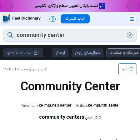
تست رایگان تعیین سطح واژگان انگلیسی
خرید اشتراک
مترادف و متضاد
سوال‌های رایج
ارجاع
ترتیب نمایش نتایج
آخرین به‌روزرسانی:
۹ آذر ۱۴۰۲
ذخیره
Community Center
kəˈmjuːnətiˈsentər
kəˈmjuːnɪtiˈsentə
American:
British:
community centers
شکل جمع: