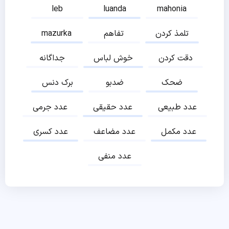
leb
luanda
mahonia
تلمذ کردن
تفاهم
mazurka
دقت کردن
خوش لباس
جداگانه
ضحک
ضدبو
برک دنس
عدد طبیعی
عدد حقیقی
عدد جرمی
عدد مکمل
عدد مضاعف
عدد کسری
عدد منفی