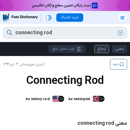
تست رایگان تعیین سطح واژگان انگلیسی
خرید اشتراک
معنی
ارجاع
ترتیب نمایش نتایج
آخرین به‌روزرسانی:
۳ دی ۱۳۹۹
ذخیره
Connecting Rod
kəˈnektɪŋˈrɑːd
kəˈnektɪŋrɒd
معنی connecting rod