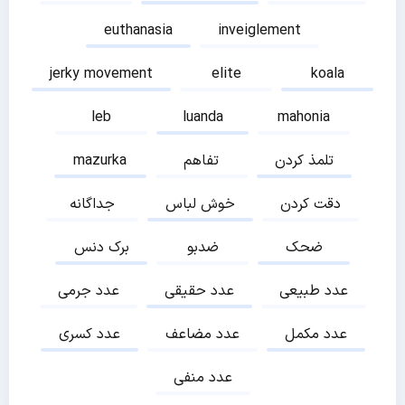
euthanasia
inveiglement
jerky movement
elite
koala
leb
luanda
mahonia
تلمذ کردن
تفاهم
mazurka
دقت کردن
خوش لباس
جداگانه
ضحک
ضدبو
برک دنس
عدد طبیعی
عدد حقیقی
عدد جرمی
عدد مکمل
عدد مضاعف
عدد کسری
عدد منفی