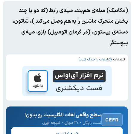
(مکانیک) میله‌ی هم‌بند، میله‌ی رابط (که دو یا چند
بخش متحرک ماشین را به‌هم وصل می‌کند )، شاتون،
دسته‌ی پیستون، (در فرمان اتومبیل) بازو، میله‌ی
پیوستگر
تبلیغات
(تبلیغات را حذف کنید)
سطح واقعی لغات انگلیسیت رو بدون!
CEFR
تست رایگان · ۳۰ سوال · نتیجه فوری