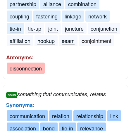
partnership
alliance
combination
coupling
fastening
linkage
network
tie-in
tie-up
joint
juncture
conjunction
affiliation
hookup
seam
conjointment
Antonyms:
disconnection
something that communicates, relates
noun
Synonyms:
communication
relation
relationship
link
association
bond
tie-in
relevance