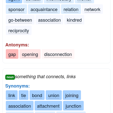
sponsor
acquaintance
relation
network
go-between
association
kindred
reciprocity
Antonyms:
gap
opening
disconnection
something that connects, links
noun
Synonyms:
link
tie
bond
union
joining
association
attachment
junction