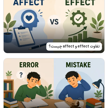
تفاوت effect و affect چیست؟