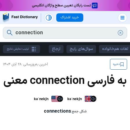
تست رایگان تعیین سطح واژگان انگلیسی
خرید اشتراک
لغات هم‌خانواده
سوال‌های رایج
ارجاع
ترتیب نمایش نتایج
آخرین به‌روزرسانی:
۲۸ آبان ۱۴۰۴
ذخیره
معنی connection به فارسی
kəˈnekʃn
kəˈnekʃn
connections
شکل جمع: