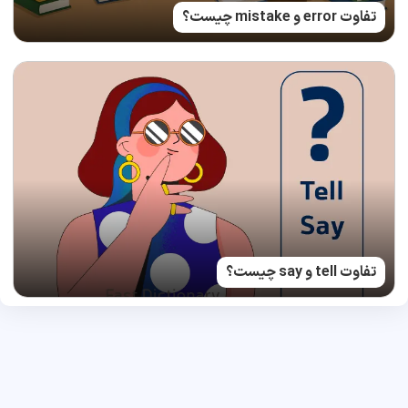
تفاوت error و mistake چیست؟
تفاوت tell و say چیست؟