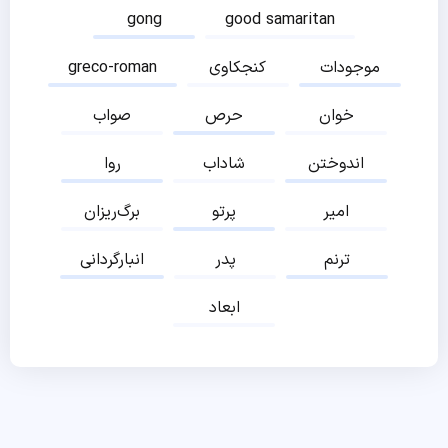
gong
good samaritan
موجودات
کنجکاوی
greco-roman
خوان
حرص
صواب
اندوختن
شاداب
روا
امیر
پرتو
برگ‌ریزان
ترنم
پدر
انبارگردانی
ابعاد